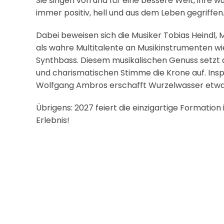
Sie singen von und für eine bessere Welt, ihre w
immer positiv, hell und aus dem Leben gegriffen
Dabei beweisen sich die Musiker Tobias Heindl, Ma
als wahre Multitalente an Musikinstrumenten wi
Synthbass. Diesem musikalischen Genuss setzt di
und charismatischen Stimme die Krone auf. Inspi
Wolfgang Ambros erschafft Wurzelwasser etwas
Übrigens: 2027 feiert die einzigartige Formation 
Erlebnis!