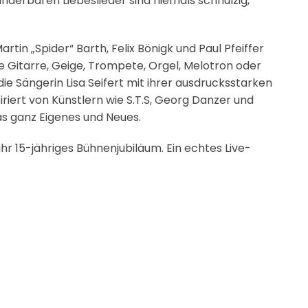
underbaren Liebeslieder sind niemals schnulzig,
.
rtin „Spider“ Barth, Felix Bönigk und Paul Pfeiffer
e Gitarre, Geige, Trompete, Orgel, Melotron oder
e Sängerin Lisa Seifert mit ihrer ausdrucksstarken
riert von Künstlern wie S.T.S, Georg Danzer und
 ganz Eigenes und Neues.
ihr 15-jähriges Bühnenjubiläum. Ein echtes Live-